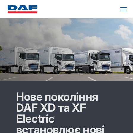
Нове покоління
DAF XD та XF
Electric
встановлює нові