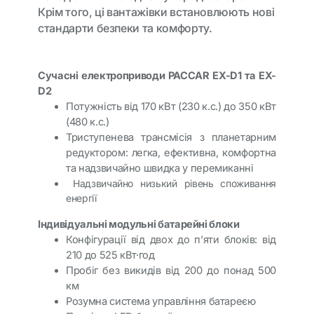
Крім того, ці вантажівки встановлюють нові
стандарти безпеки та комфорту.
Сучасні електроприводи PACCAR EX-D1 та EX-
D2
Потужність від 170 кВт (230 к.с.) до 350 кВт
(480 к.с.)
Триступенева трансмісія з планетарним
редуктором: легка, ефективна, комфортна
та надзвичайно швидка у перемиканні
Надзвичайно низький рівень споживання
енергії
Індивідуальні модульні батарейні блоки
Конфігурації від двох до п’яти блоків: від
210 до 525 кВт·год
Пробіг без викидів від 200 до понад 500
км
Розумна система управління батареєю