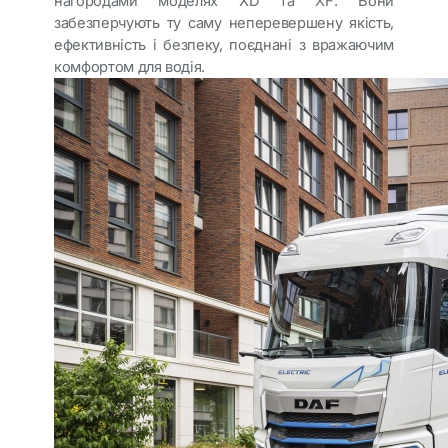
нагородами моделях XD та XF. Вони
забезперчують ту саму неперевершену якість,
ефективність і безпеку, поєднані з вражаючим
комфортом для водія.