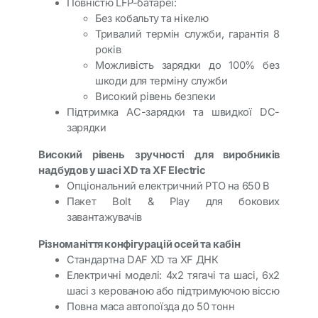
Повністю LFP-батареї:
Без кобальту та нікелю
Тривалий термін служби, гарантія 8
років
Можливість зарядки до 100% без
шкоди для терміну служби
Високий рівень безпеки
Підтримка AC-зарядки та швидкої DC-
зарядки
Високий рівень зручності для виробників
надбудов у шасі XD та XF Electric
Опціональний електричний PTO на 650 В
Пакет Bolt & Play для бокових
завантажувачів
Різноманіття конфігурацій осей та кабін
Стандартна DAF XD та XF ДНК
Електричні моделі: 4x2 тягачі та шасі, 6x2
шасі з керованою або підтримуючою віссю
Повна маса автопоїзда до 50 тонн