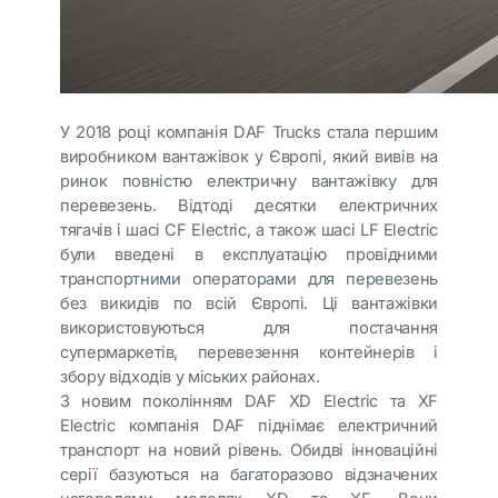
У 2018 році компанія DAF Trucks стала першим
виробником вантажівок у Європі, який вивів на
ринок повністю електричну вантажівку для
перевезень. Відтоді десятки електричних
тягачів і шасі CF Electric, а також шасі LF Electric
були введені в експлуатацію провідними
транспортними операторами для перевезень
без викидів по всій Європі. Ці вантажівки
використовуються для постачання
супермаркетів, перевезення контейнерів і
збору відходів у міських районах.
З новим поколінням DAF XD Electric та XF
Electric компанія DAF піднімає електричний
транспорт на новий рівень. Обидві інноваційні
серії базуються на багаторазово відзначених