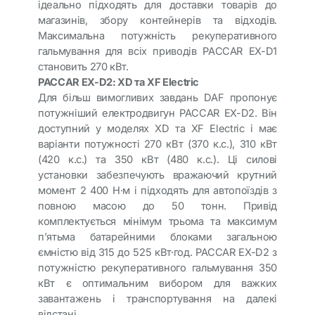
ідеально підходять для доставки товарів до
магазинів, збору контейнерів та відходів.
Максимальна потужність рекуперативного
гальмування для всіх приводів PACCAR EX-D1
становить 270 кВт.
PACCAR EX-D2: XD та XF Electric
Для більш вимогливих завдань DAF пропонує
потужніший електродвигун PACCAR EX-D2. Він
доступний у моделях XD та XF Electric і має
варіанти потужності 270 кВт (370 к.с.), 310 кВт
(420 к.с.) та 350 кВт (480 к.с.). Ці силові
установки забезпечують вражаючий крутний
момент 2 400 Н·м і підходять для автопоїздів з
повною масою до 50 тонн. Привід
комплектується мінімум трьома та максимум
п’ятьма батарейними блоками загальною
ємністю від 315 до 525 кВт·год. PACCAR EX-D2 з
потужністю рекуперативного гальмування 350
кВт є оптимальним вибором для важких
завантажень і транспортування на далекі
відстані.