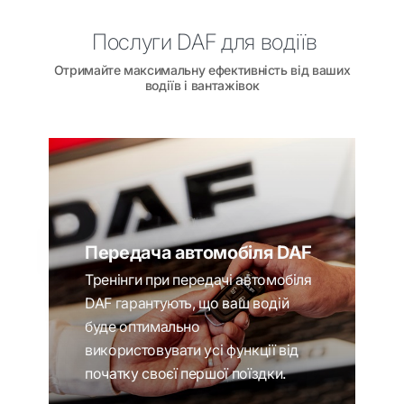
Послуги DAF для водіїв
Отримайте максимальну ефективність від ваших
водіїв і вантажівок
Передача автомобіля DAF
Тренінги при передачі автомобіля
DAF гарантують, що ваш водій
буде оптимально
використовувати усі функції від
початку своєї першої поїздки.