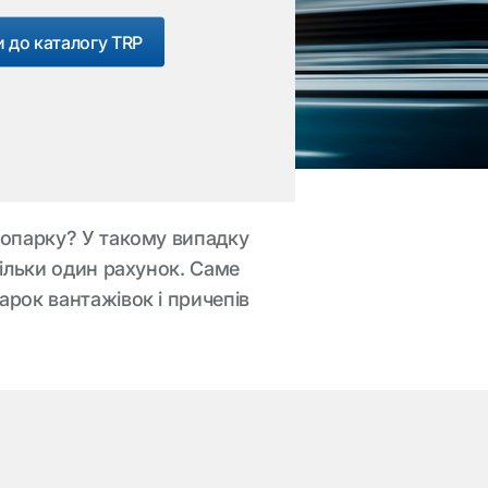
 до каталогу TRP
топарку? У такому випадку
тільки один рахунок. Саме
арок вантажівок і причепів