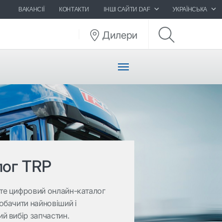
ВАКАНСІЇ
КОНТАКТИ
ІНШІ САЙТИ DAF
УКРАЇНСЬКА
Дилери
лог TRP
те цифровий онлайн-каталог
обачити найновіший і
й вибір запчастин.