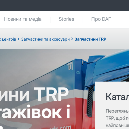
nt)
Новини та медіа
Stories
Про DAF
 центрів
Запчастини та аксесуари
Запчастини TRP
ини TRP
Ката
ажівок і
Переглянь
TRP, щоб п
в
найповніши