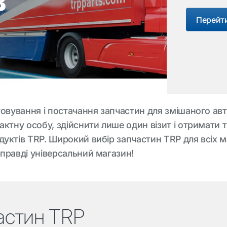
Перейти
говування і постачання запчастин для змішаного ав
актну особу, здійснити лише один візит і отримати 
уктів TRP. Широкий вибір запчастин TRP для всіх м
правді універсальний магазин!
астин TRP