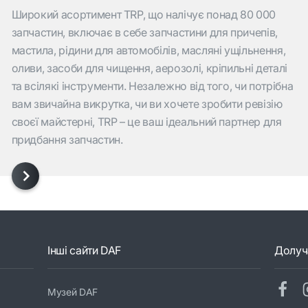
Широкий асортимент TRP, що налічує понад 80 000
запчастин, включає в себе запчастини для причепів,
мастила, рідини для автомобілів, масляні ущільнення,
оливи, засоби для чищення, аерозолі, кріпильні деталі
та всілякі інструменти. Незалежно від того, чи потрібна
вам звичайна викрутка, чи ви хочете зробити ревізію
своєї майстерні, TRP – це ваш ідеальний партнер для
придбання запчастин.
Інші сайти DAF
Долуч
Музей DAF