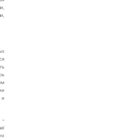
и,
и,
ых
ся
ть
рь
им
ии
 и
 –
al
их