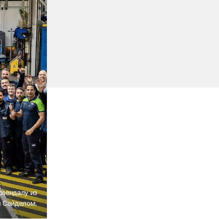
озендалу из
м Сайделом.