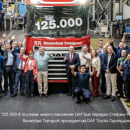
125 000-й грузовик нового поколения DAF был передан Стефану Р
Rosendaal Transport президентом DAF Trucks Гарольдо