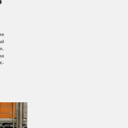
ие
al
n.
на
X-