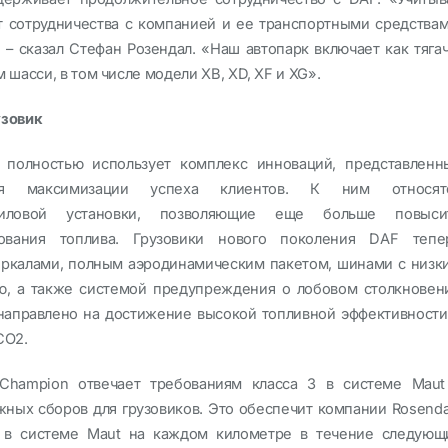
 сотрудничества с компанией и ее транспортными средствам
– сказал Стефан Розендал. «Наш автопарк включает как тягач
м шасси, в том числе модели XB, XD, XF и XG».
зовик
полностью использует комплекс инноваций, представленн
я максимизации успеха клиентов. К ним относят
силовой установки, позволяющие еще больше повыси
зования топлива. Грузовики нового поколения DAF тепе
ркалами, полным аэродинамическим пакетом, шинами с низк
ю, а также системой предупреждения о лобовом столкновен
о направлено на достижение высокой топливной эффективности
CO2.
 Champion отвечает требованиям класса 3 в системе Maut
ных сборов для грузовиков. Это обеспечит компании Rosenda
о в системе Maut на каждом километре в течение следующ