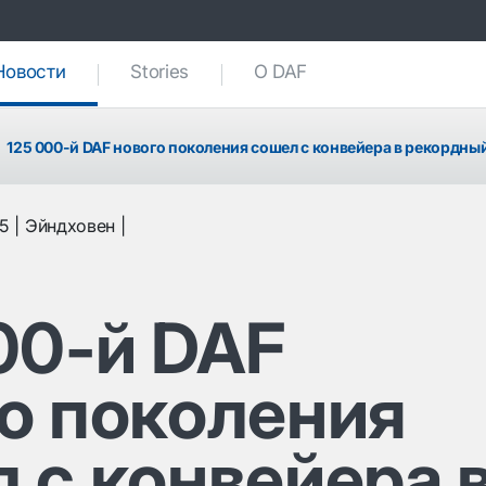
Новости
(current)
Stories
О DAF
125 000-й DAF нового поколения сошел с конвейера в рекордны
25
Эйндховен
00-й DAF
о поколения
 с конвейера 