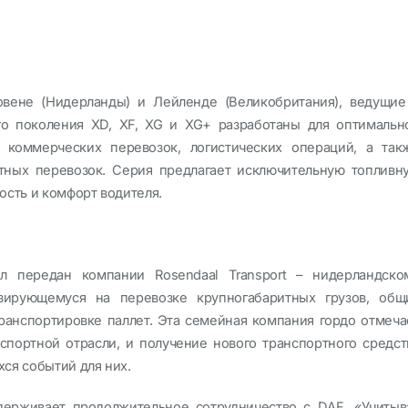
вене (Нидерланды) и Лейленде (Великобритания), ведущие
го поколения XD, XF, XG и XG+ разработаны для оптимальн
 коммерческих перевозок, логистических операций, а так
тных перевозок. Серия предлагает исключительную топливн
ость и комфорт водителя.
л передан компании Rosendaal Transport – нидерландско
зирующемуся на перевозке крупногабаритных грузов, общ
транспортировке паллет. Эта семейная компания гордо отмеча
нспортной отрасли, и получение нового транспортного средст
ся событий для них.
ддерживает продолжительное сотрудничество с DAF. «Учитыв