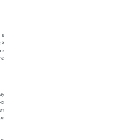
 в
ой
же
ую
му
их
ет
ва
ая