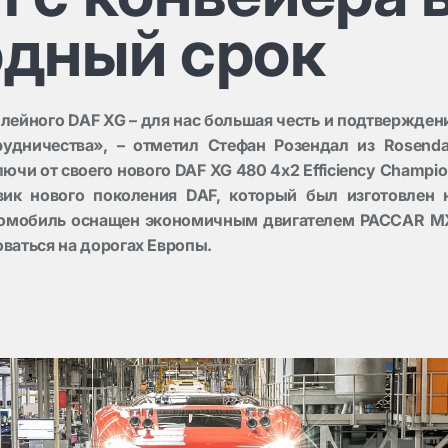
рдный срок
лейного DAF XG – для нас большая честь и подтвержден
рудничества», – отметил Стефан Розендал из Rosenda
лючи от своего нового DAF XG 480 4x2 Efficiency Champio
вик нового поколения DAF, который был изготовлен 
томобиль оснащен экономичным двигателем PACCAR M
оваться на дорогах Европы.