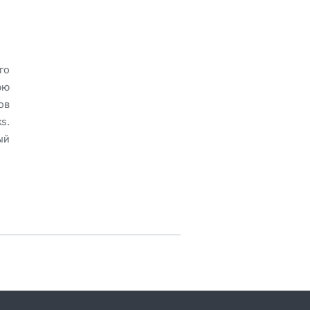
го
юю
ов
s.
ый